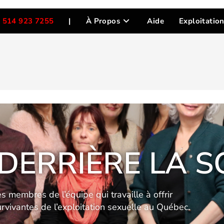
 514 923 7255
|
À Propos
Aide
Exploitatio
DERRIÈRE
LA S
s membres de l’équipe qui travaille à offrir
urvivantes de l’exploitation sexuelle au Québec.