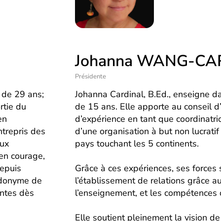
Johanna WANG-CA
Présidente
 de 29 ans;
Johanna Cardinal, B.Ed., enseigne d
rtie du
de 15 ans. Elle apporte au conseil d
en
d’expérience en tant que coordinatri
ntrepris des
d’une organisation à but non lucrati
aux
pays touchant les 5 continents.
 en courage,
Depuis
Grâce à ces expériences, ses forces 
eudonyme de
l’établissement de relations grâce a
antes dès
l’enseignement, et les compétences 
Elle soutient pleinement la vision d