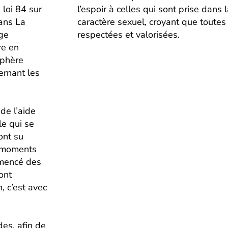
 loi 84 sur
l’espoir à celles qui sont prise dans 
dans La
caractère sexuel, croyant que toutes
ge
respectées et valorisées.
re en
sphère
ernant les
de l’aide
le qui se
ont su
s moments
mmencé des
ont
, c’est avec
es, afin de