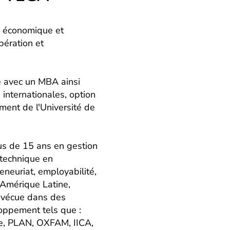
e économique et
ération et
 avec un MBA ainsi
internationales, option
ent de l'Université de
us de 15 ans en gestion
 technique en
neuriat, employabilité,
 Amérique Latine,
e vécue dans des
oppement tels que :
ie, PLAN, OXFAM, IICA,