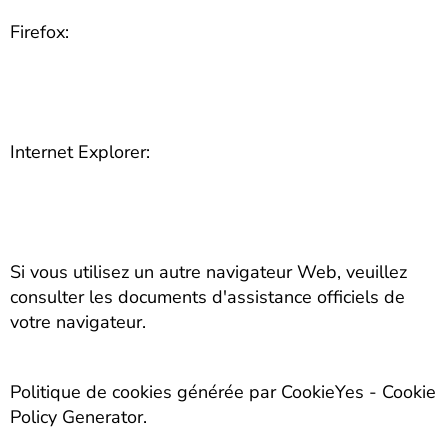
Firefox:
https://support.mozilla.org/en-US/kb/clear-
cookies-and-site-data-firefox?redirectslug=delete-
cookies-remove-info-websites-
stored&redirectlocale=en-US
Internet Explorer:
https://support.microsoft.com/en-
us/topic/how-to-delete-cookie-files-in-internet-
explorer-bca9446f-d873-78de-77ba-
d42645fa52fc
Si vous utilisez un autre navigateur Web, veuillez
consulter les documents d'assistance officiels de
votre navigateur.
Politique de cookies générée par CookieYes - Cookie
Policy Generator.