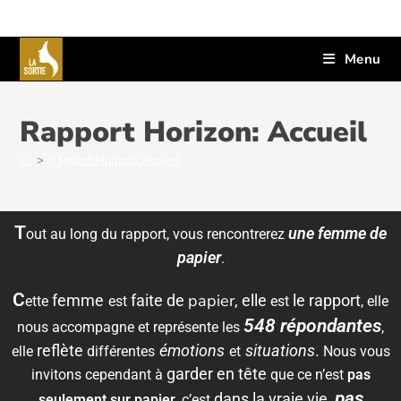
Menu
Rapport Horizon: Accueil
>
Rapport Horizon: Accueil
T
une femme de
out au long du rapport, vous rencontrerez
papier
.
C
papier
femme
faite de
, elle
le rapport
ette
est
est
, elle
548 répondantes
nous accompagne et représente les
,
reflète
émotions
situations
.
elle
différentes
et
Nous vous
garder en tête
invitons cependant à
que ce n’est
pas
pas
dans la vraie vie,
seulement sur papier
, c’est