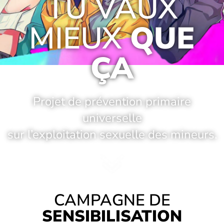
TU VAUX
MIEUX
QUE
ÇA
Projet de prévention primaire
universelle
sur l’exploitation sexuelle des mineurs.
CAMPAGNE DE
SENSIBILISATION