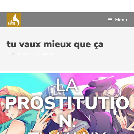
Menu
tu vaux mieux que ça
>
tu vaux mieux que ça
LA
PROSTITUTIO
N
: