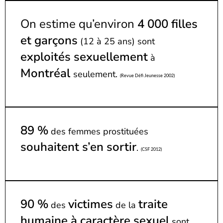
On estime qu’environ
4
0
00 filles
et garçons
(12 à 25 ans) sont
exploités sexuellement
à
Montréal
seulement.
(Revue Défi Jeunesse 2002)
89 %
des femmes prostituées
souhaitent s’en sortir
.
(CSF 2012)
90 %
victimes
traite
des
de la
humaine à caractère sexuel
sont