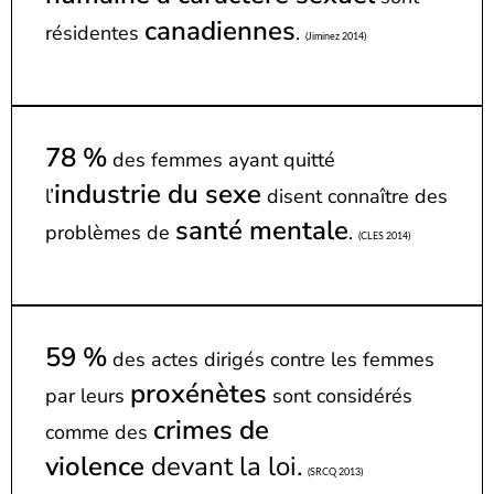
canadiennes
résidentes
.
(Jiminez 2014)
78 %
des femmes ayant quitté
industrie du sexe
l’
disent connaître des
santé mentale
problèmes de
.
(CLES 2014)
59 %
des actes dirigés contre les femmes
proxénètes
par leurs
sont considérés
crimes de
comme des
violence
devant la loi
.
(SRCQ 2013)