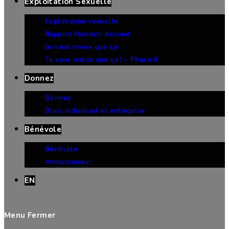
Exploitation Sexuelle
Exploitation sexuelle
Rapport Horizon: Accueil
tu vaux mieux que ça
Tu vaux mieux que ça ! – Phase II
Donnez
Donnez
Dons individuel et entreprise
Bénévole
Bénévole
Ambassadeur
EN
Menu
Fermer