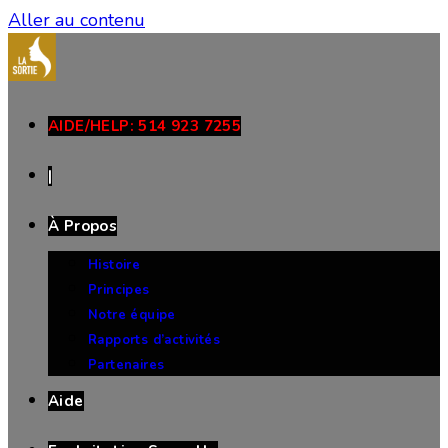
Aller au contenu
AIDE/HELP: 514 923 7255
|
À Propos
Histoire
Principes
Notre équipe
Rapports d’activités
Partenaires
Aide