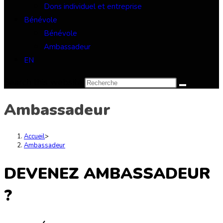
Dons individuel et entreprise
Bénévole
Bénévole
Ambassadeur
EN
Search this website
Ambassadeur
Accueil
>
Ambassadeur
DEVENEZ
AMBASSADEUR
?