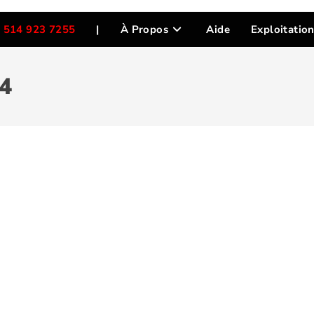
 514 923 7255
|
À Propos
Aide
Exploitatio
24
r des vies! Pour en savoir plus, cliquez
E9MM