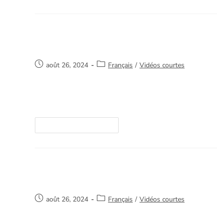
Belle journée
août 26, 2024
Français
/
Vidéos courtes
Merci de votre intérêt et de nous aider à sauve
ici. https://youtube.com/watch?v=/vlL7qLjLP0c
Continuer La Lecture
Construire demain
août 26, 2024
Français
/
Vidéos courtes