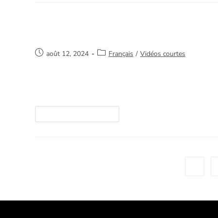
Impossible
août 12, 2024
Français
/
Vidéos courtes
Merci de votre intérêt et de nous aider à sauve
ici. https://youtube.com/watch?v=/b-V56909tK
Continuer La Lecture