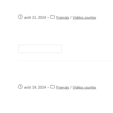
Plusieurs défaites
août 21, 2024
Français
/
Vidéos courtes
Merci de votre intérêt et de nous aider à sauve
ici. https://youtube.com/watch?v=/D-RvRF6Ef_
Continuer La Lecture
Paix
août 19, 2024
Français
/
Vidéos courtes
Merci de votre intérêt et de nous aider à sauve
ici. https://youtube.com/watch?v=/Mz9XZq1yl