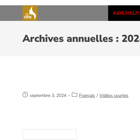
AIDE/HELP:
Archives annuelles : 20
Avance
septembre 3, 2024
Français
/
Vidéos courtes
Merci de votre intérêt et de nous aider à sauve
ici. https://youtube.com/watch?v=/WAKHt_7
Continuer La Lecture