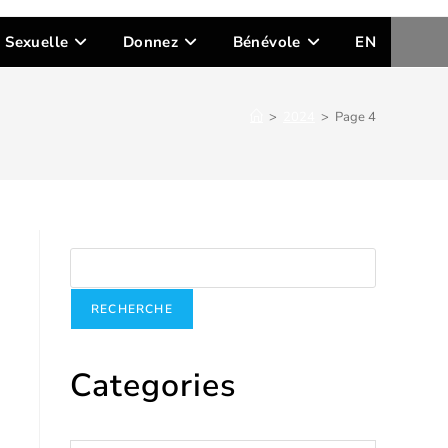
n Sexuelle
Donnez
Bénévole
EN
>
2024
>
Page 4
Recherche
RECHERCHE
Categories
Catégories