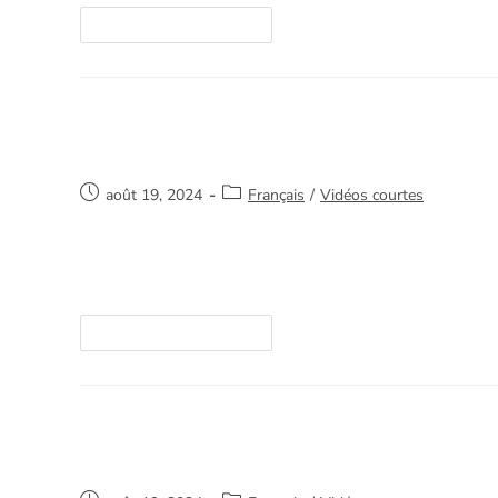
Continuer La Lecture
Solution
août 19, 2024
Français
/
Vidéos courtes
Merci de votre intérêt et de nous aider à sauve
ici. https://youtube.com/watch?v=/Tw9EMj307
Continuer La Lecture
Prendre soin