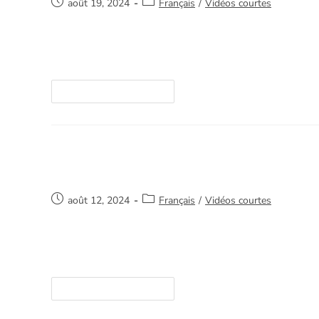
août 19, 2024
Français
/
Vidéos courtes
Merci de votre intérêt et de nous aider à sauve
ici. https://youtube.com/watch?v=/94avWTyG
Continuer La Lecture
Aide
août 12, 2024
Français
/
Vidéos courtes
Merci de votre intérêt et de nous aider à sauve
ici. https://youtube.com/watch?v=/ta5VBxfPkm
Continuer La Lecture