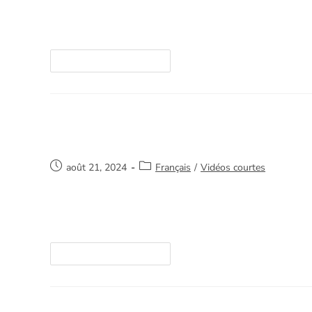
Merci de votre intérêt et de nous aider à sauve
ici. https://youtube.com/watch?v=/D-IXwxQo5
Continuer La Lecture
Commencer
août 21, 2024
Français
/
Vidéos courtes
Merci de votre intérêt et de nous aider à sauve
ici. https://youtube.com/watch?v=/O9tryKQ1L
Continuer La Lecture