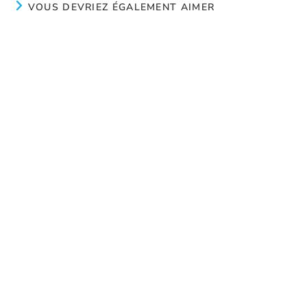
VOUS DEVRIEZ ÉGALEMENT AIMER
L’amour, c’est à la base de tout
juin 26, 2025
Qu’est-ce que la sextorsion
juin 4, 2024
Semaine nationale de prévention du suicide
février 4, 2025