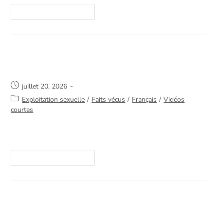
Continuer La Lecture
Se reconstruire
juillet 20, 2026
Exploitation sexuelle
/
Faits vécus
/
Français
/
Vidéos
courtes
https://youtube.com/shorts/XxRrd50QjxY
Continuer La Lecture
Les promesses coûtent beaucoup