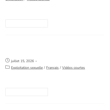
https://youtube.com/shorts/GTpsborhbyM
Continuer La Lecture
Si tu es dans une situation difficile
juillet 15, 2026
Exploitation sexuelle
/
Français
/
Vidéos courtes
https://youtube.com/shorts/ig-I2j0lAVM
Continuer La Lecture