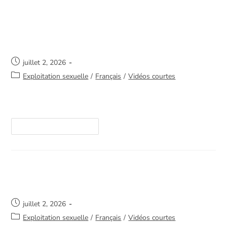
La réalité est plus complexe qu’on
pense
juillet 2, 2026
Exploitation sexuelle
/
Français
/
Vidéos courtes
https://youtube.com/shorts/8Ggjqt-9a0g
Continuer La Lecture
S’il n’y avait pas de demandes…
juillet 2, 2026
Exploitation sexuelle
/
Français
/
Vidéos courtes