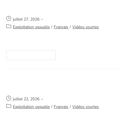
La guérison
juillet 27, 2026
Exploitation sexuelle
/
Français
/
Vidéos courtes
https://youtube.com/shorts/7UbhHubdl9s
Continuer La Lecture
Pourquoi reste-t-elle?
juillet 22, 2026
Exploitation sexuelle
/
Français
/
Vidéos courtes
https://youtube.com/shorts/Mrqy-ibv5cQ