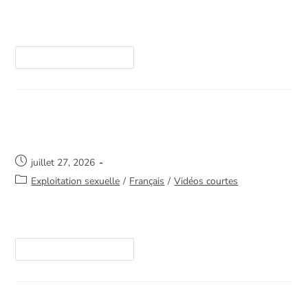
https://youtube.com/shorts/94NwoQIQ7OA
Continuer La Lecture
Un appel peut changer une vie
juillet 27, 2026
Exploitation sexuelle
/
Français
/
Vidéos courtes
https://youtube.com/shorts/U7-1AN6rYUs
Continuer La Lecture