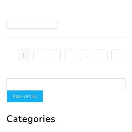
https://youtube.com/shorts/EbpiaXaAiT4
Continuer La Lecture
1
2
3
4
…
7
Recherche
RECHERCHE
Categories