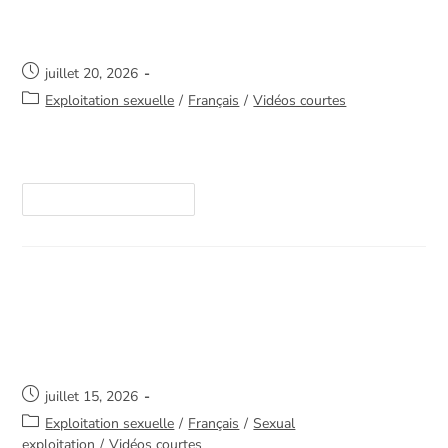
plus cher qu’elles ne rapportent
juillet 20, 2026
Exploitation sexuelle
/
Français
/
Vidéos courtes
https://youtube.com/shorts/gaH_GKgxhRQ
Continuer La Lecture
Stress post-traumatique –
Processus de guérison
juillet 15, 2026
Exploitation sexuelle
/
Français
/
Sexual
exploitation
/
Vidéos courtes