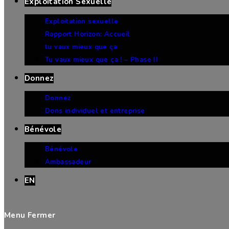
Exploitation Sexuelle
Exploitation sexuelle
Rapport Horizon: Accueil
tu vaux mieux que ça
Tu vaux mieux que ça ! – Phase II
Donnez
Donnez
Dons individuel et entreprise
Bénévole
Bénévole
Ambassadeur
EN
Menu
Fermer