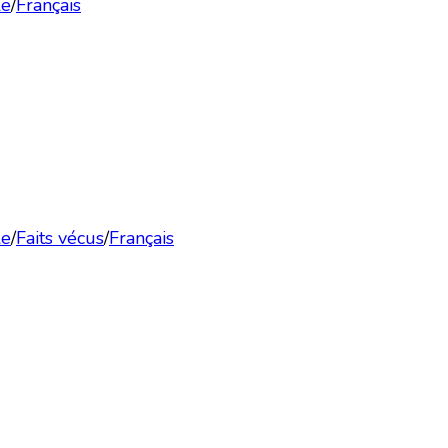
le
/
Français
le
/
Faits vécus
/
Français