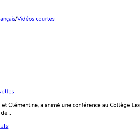
rançais
/
Vidéos courtes
elles
et Clémentine, a animé une conférence au Collège Lion
f de…
oulx