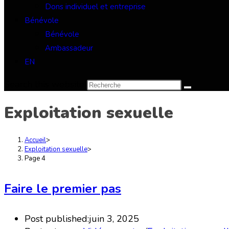
Dons individuel et entreprise
Bénévole
Bénévole
Ambassadeur
EN
Search this website
Exploitation sexuelle
Accueil
>
Exploitation sexuelle
>
Page 4
Faire le premier pas
Post published:
juin 3, 2025