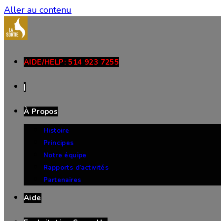
Aller au contenu
AIDE/HELP: 514 923 7255
|
À Propos
Histoire
Principes
Notre équipe
Rapports d’activités
Partenaires
Aide