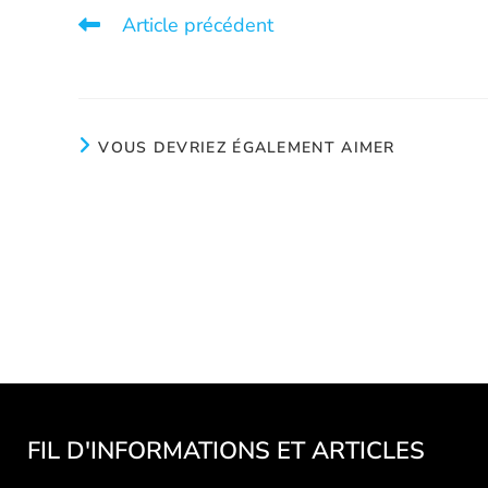
Article précédent
Un généreux don
VOUS DEVRIEZ ÉGALEMENT AIMER
Conférence au Centre de
M. Mari
Femmes Montcalm
mem
d’
Décembre 8, 2025
FIL D'INFORMATIONS ET ARTICLES