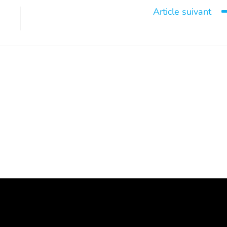
Article suivant
Un appel peut tout chang
o Teti, donateur et
Mythe très répandu
bre du conseil
mai 14, 2026
administration
juin 19, 2024