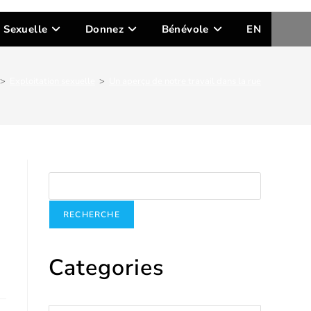
n Sexuelle
Donnez
Bénévole
EN
>
Exploitation sexuelle
>
Un aperçu de notre travail dans la rue
Recherche
RECHERCHE
Categories
Catégories