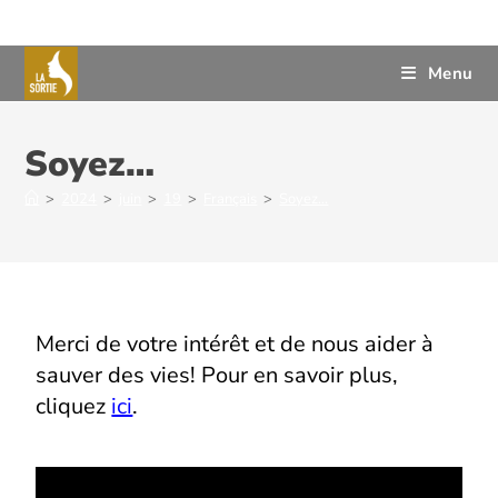
Menu
Soyez…
>
2024
>
juin
>
19
>
Français
>
Soyez…
Merci de votre intérêt et de nous aider à
sauver des
vies!
Pour en savoir plus,
cliquez
ici
.