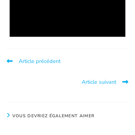
Article précédent
M. Mario Teti, donateur et membre du conseil
d’administration
Article suivant
Ne laissez personne…
VOUS DEVRIEZ ÉGALEMENT AIMER
Faire le premier pas