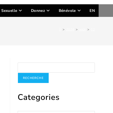
n Sexuelle
Donnez
Bénévole
EN
>
2024
>
août
>
12
Recherche
RECHERCHE
Categories
Catégories