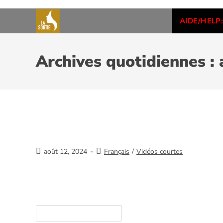
AIDE/HELP:
Archives quotidiennes : 
Aide
août 12, 2024
Français
/
Vidéos courtes
Merci de votre intérêt et de nous aider à sauve
ici. https://youtube.com/watch?v=/ta5VBxfPkm
Continuer La Lecture