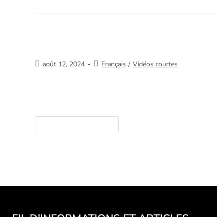
Impossible
août 12, 2024
Français
/
Vidéos courtes
Merci de votre intérêt et de nous aider à sauve
ici. https://youtube.com/watch?v=/b-V56909tK
Continuer La Lecture