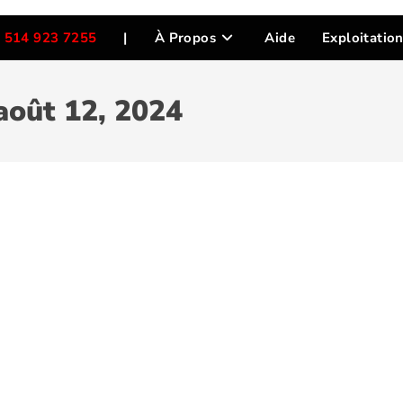
 514 923 7255
|
À Propos
Aide
Exploitatio
août 12, 2024
r des vies! Pour en savoir plus, cliquez
c