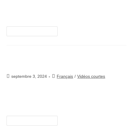
Merci de votre intérêt et de nous aider à sauver
des vies! Pour en savoir plus, cliquez
ici. https://youtube.com/watch?v=/IX8I8vlZCW4
Continuer La Lecture
Avance
septembre 3, 2024
Français
/
Vidéos courtes
Merci de votre intérêt et de nous aider à sauver
des vies! Pour en savoir plus, cliquez
ici. https://youtube.com/watch?v=/WAKHt_7E9MM
Continuer La Lecture