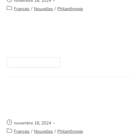
novembre 18, 2024
Français
/
Nouvelles
/
Philanthropie
Un grand merci à notre fidèle donatrice Mélissa
Noel-Pilon, Gâteau Signé M, pour sa générosité
renouvelée!Grâce à elle, 18 délicieux cupcakes, 2
magnifiques gâteaux et un mini gâteau ont été…
Continuer La Lecture
Un merveilleux don pour les
temps froids qui s’installent!
novembre 18, 2024
Français
/
Nouvelles
/
Philanthropie