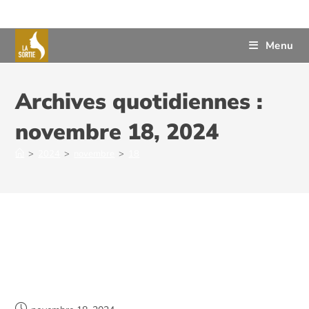
Menu
Archives quotidiennes :
novembre 18, 2024
>
2024
>
novembre
>
18
Merci à Mélissa Noel-Pilon de
Gâteau Signé M!