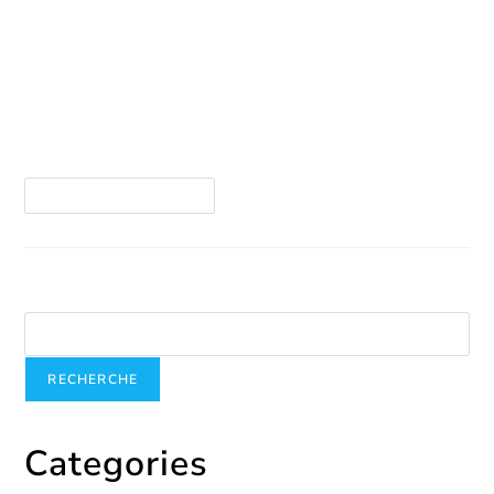
Nous avons reçu un don magnifique qui nous
permettra d'apporter un peu de chaleur aux
femmes que nous accompagnons à l'externe.
Grâce à cette générosité, nous pourrons
distribuer des articles…
Continuer La Lecture
Recherche
RECHERCHE
Categories