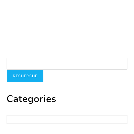
Brunch for past residents
janvier 7, 2025
Recherche
RECHERCHE
Categories
Catégories