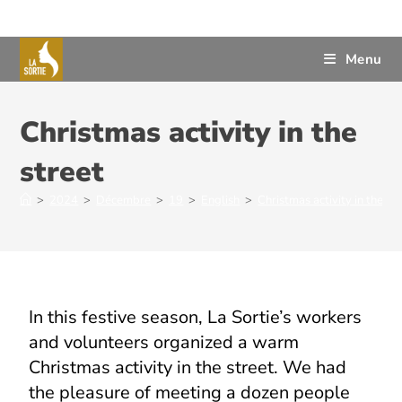
Menu
Christmas activity in the
street
>
2024
>
Décembre
>
19
>
English
>
Christmas activity in the st
In this festive season, La Sortie’s workers
and volunteers organized a warm
Christmas activity in the street. We had
the pleasure of meeting a dozen people