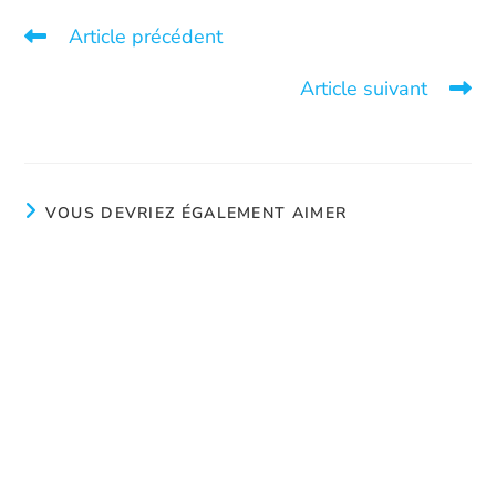
Article précédent
Radio-Canada article on human trafficking
Article suivant
Brunch for past residents
VOUS DEVRIEZ ÉGALEMENT AIMER
Christmas party for the team
janvier 27, 2025
Job offer – Community organizer in Quebec City
janvier 29, 2025