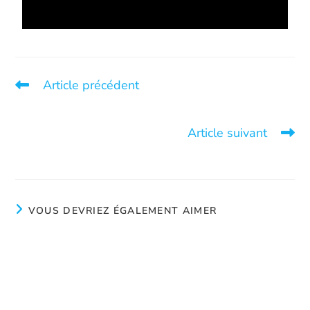
Article précédent
Journée nationale de sensibilisation à la traite des
personnes-22 février
Article suivant
Le travail de notre agente de liaison
VOUS DEVRIEZ ÉGALEMENT AIMER
Simplement respirer
juillet 8, 2024