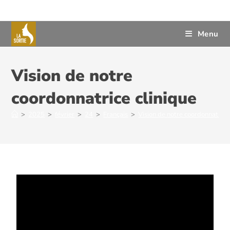
Menu
Vision de notre
coordonnatrice clinique
>
2025
>
février
>
24
>
Français
>
Vision de notre coordonnatrice