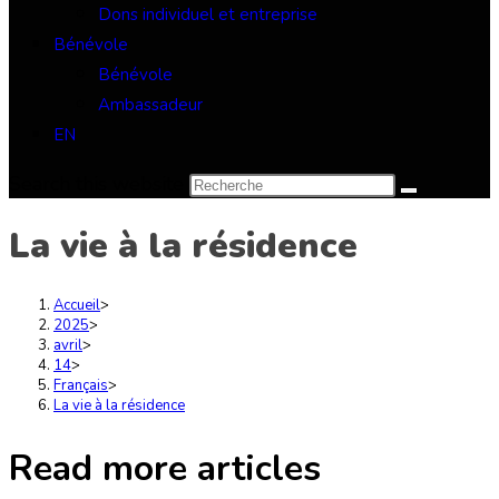
Dons individuel et entreprise
Bénévole
Bénévole
Ambassadeur
EN
Search this website
La vie à la résidence
Accueil
>
2025
>
avril
>
14
>
Français
>
La vie à la résidence
Read more articles