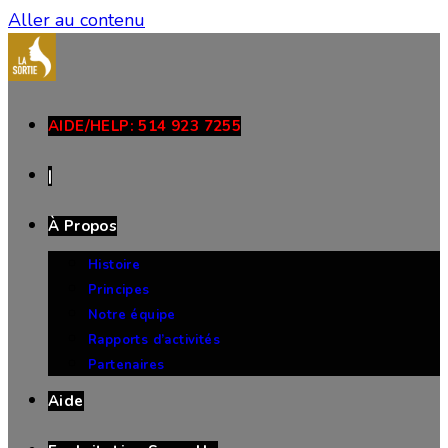
Aller au contenu
AIDE/HELP: 514 923 7255
|
À Propos
Histoire
Principes
Notre équipe
Rapports d’activités
Partenaires
Aide