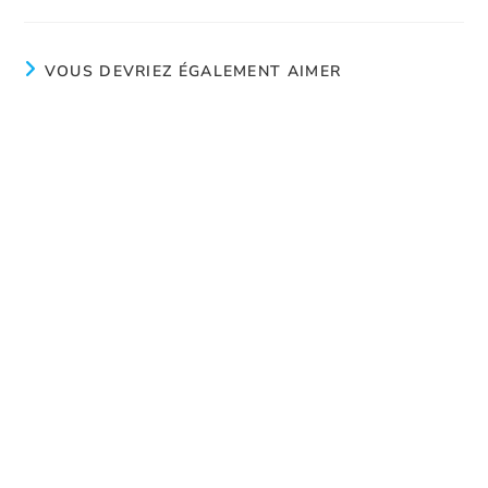
VOUS DEVRIEZ ÉGALEMENT AIMER
Pourquoi les aider?
avril 1, 2018
Courage
juillet 22, 2024
Projet Phénix
juin 19, 2017