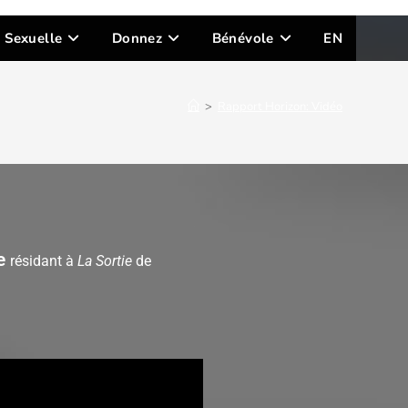
n Sexuelle
Donnez
Bénévole
EN
>
Rapport Horizon: Vidéo
te
résidant à
La Sortie
de