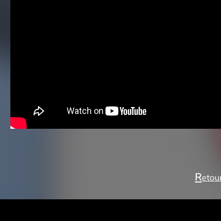
R
etour