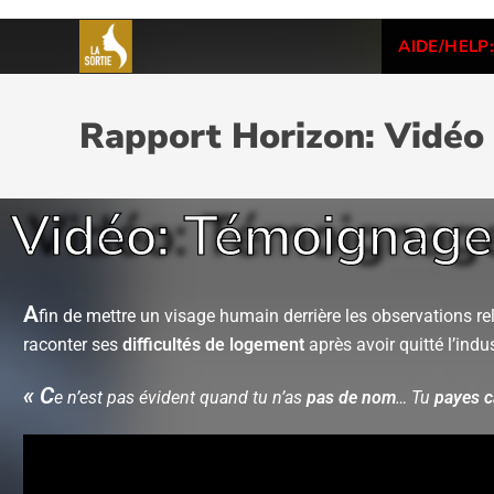
AIDE/HELP:
Rapport Horizon: Vidéo
Vidéo: Témoignage 
A
fin de mettre un visage humain derrière les observations 
raconter ses
difficultés de logement
après avoir quitté l’indu
«
C
e n’est pas évident quand tu n’as
pas de nom
… Tu
payes 