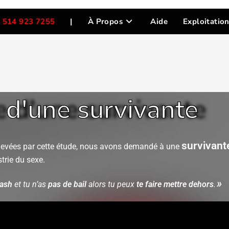
 514 923 7255
|
À Propos
Aide
Exploitatio
d'une survivante
survivan
relevées par cette étude, nous avons demandé à une
strie du sexe.
»
cash
et tu n’as
pas de bail
alors tu peux
te faire mettre dehors
.