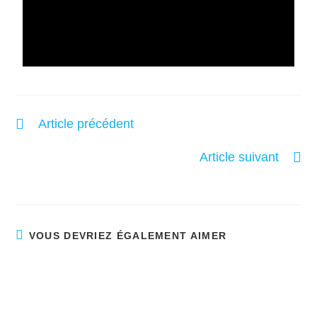
Article précédent
Prendre une chance
Article suivant
Conseil beauté
VOUS DEVRIEZ ÉGALEMENT AIMER
L’amour, c’est à la base de tout
juin 26, 2025