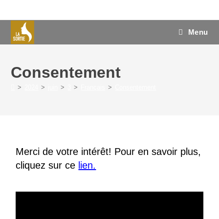
Menu
Consentement
>
2024
>
juin
>
3
>
Français
>
Consentement
Merci de votre intérêt! Pour en savoir plus,
cliquez sur ce
lien.