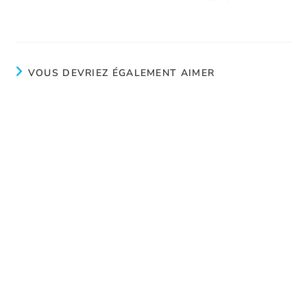
Journée internationale des femmes 2019
VOUS DEVRIEZ ÉGALEMENT AIMER
Courage
juillet 22, 2024
Essayez de nouveau
juillet 22, 2024
Calme
juillet 8, 2024