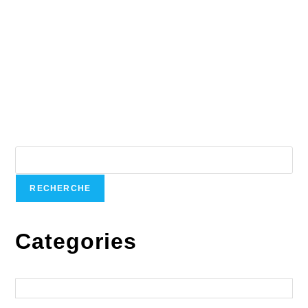
mai 17, 2022
Un grand merci à la La Tablée des Chefs et à
Pharmaprix!
mars 3, 2025
Recherche
RECHERCHE
Categories
Catégories