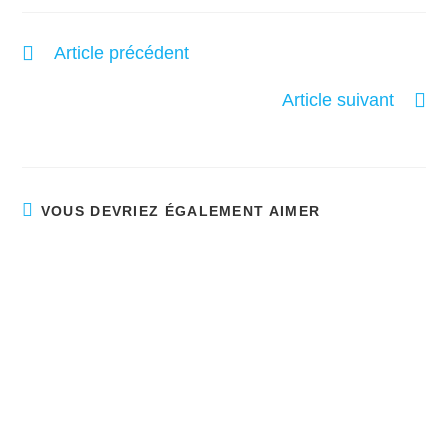
Article précédent
N’arrêtez pas
Article suivant
Face à l’avenir
VOUS DEVRIEZ ÉGALEMENT AIMER
Un merveilleux don pour le temps des fêtes!
Décembre 4, 2024
Le système judiciaire – un grand pas vers
l’humanisation de l’accompagnement d’une
victime de violence sexuelle ou conjugale