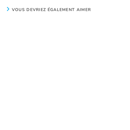
VOUS DEVRIEZ ÉGALEMENT AIMER
La Vision de La Sortie
juin 4, 2024
Avancement de notre projet de construction
Décembre 2, 2024
Accueillir les possibilités
septembre 23, 2024