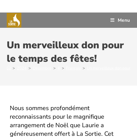
Menu
Un merveilleux don pour
le temps des fêtes!
>
2024
>
Décembre
>
4
>
Français
>
Un merveilleux don pour le 
Nous sommes profondément
reconnaissants pour le magnifique
arrangement de Noël que Laurie a
généreusement offert à La Sortie. Cet