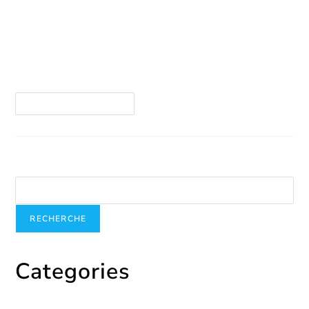
Dans le cadre des 12 jours d’action contre les
violences faites aux femmes, nous avons
participé à une conférence au Centre de Femmes
Montcalm. Cela a permis de déconstruire des…
Continuer La Lecture
Recherche
RECHERCHE
Categories
Catégories