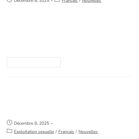
Décembre 8, 2025
Français
/
Nouvelles
Le 5 décembre, c'était la Journée internationale
des bénévoles et nous voulons prendre un
moment pour dire MERCI à chaque bénévole de
La Sortie.Nous sommes fiers de compter plus
d’une…
Continuer La Lecture
Conférence au Centre de Femmes
Montcalm
Décembre 8, 2025
Exploitation sexuelle
/
Français
/
Nouvelles