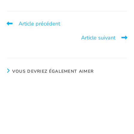
Article précédent
Assemblée générale annuelle 2026
Article suivant
Mythe #1 – Milieux défavorisés
VOUS DEVRIEZ ÉGALEMENT AIMER
Faire le premier pas
juin 3, 2025
Saviez-vous que
juin 4, 2024