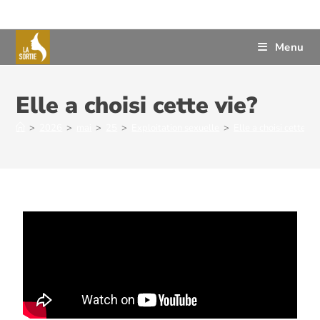
Menu
Elle a choisi cette vie?
>
2026
>
mai
>
25
>
Exploitation sexuelle
>
Elle a choisi cette vi