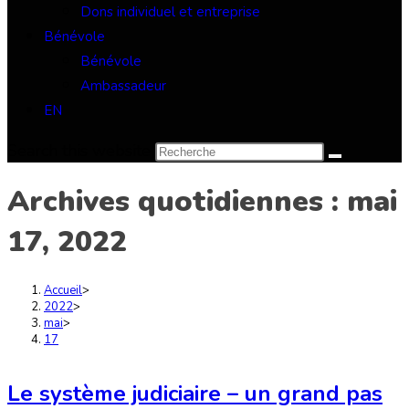
Dons individuel et entreprise
Bénévole
Bénévole
Ambassadeur
EN
Search this website
Archives quotidiennes : mai
17, 2022
Accueil
>
2022
>
mai
>
17
Le système judiciaire – un grand pas