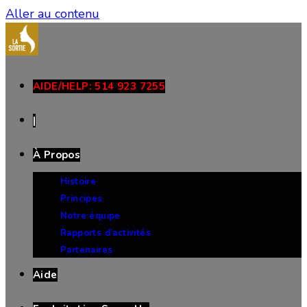
Aller au contenu
AIDE/HELP: 514 923 7255
|
À Propos
Histoire
Principes
Notre équipe
Rapports d’activités
Partenaires
Aide