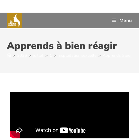
Menu
Apprends à bien réagir
>
2026
>
juillet
>
1
>
Exploitation sexuelle
>
Apprends à bien réa