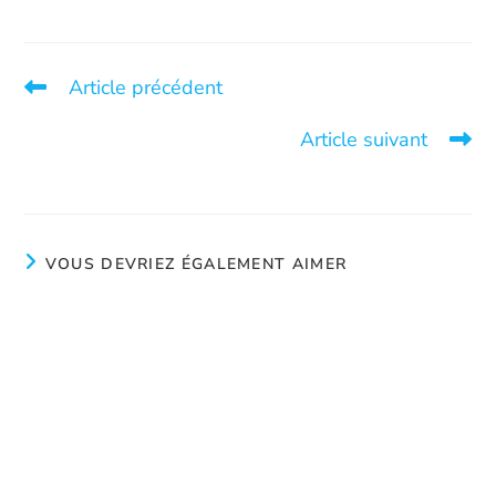
Article précédent
Des chiffres qui dérangent
Article suivant
S’il n’y avait pas de demandes…
VOUS DEVRIEZ ÉGALEMENT AIMER
Conférence de presse du 8 décembre
Décembre 9, 2025
Impossible
août 12, 2024