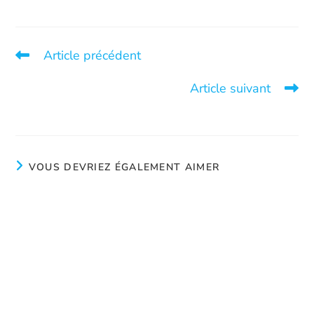
Article précédent
Aux joyaux cachés : bien plus qu’une friperie
Article suivant
Juste pour une soirée…
VOUS DEVRIEZ ÉGALEMENT AIMER
M. Elias Khury, Donateur à La Sortie
juin 4, 2024
Belle journée
août 26, 2024