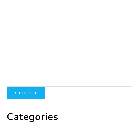
Journée nationale de sensibilisation à la traite des
personnes-22 février
février 24, 2025
Recherche
RECHERCHE
Categories
Catégories