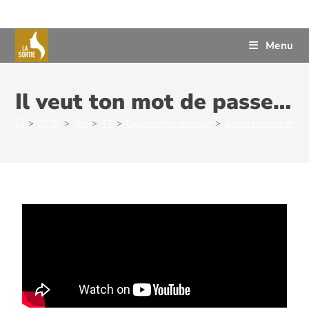
Menu
Il veut ton mot de passe…
>
2026
>
juin
>
17
>
Exploitation sexuelle
>
Il veut ton mot de p