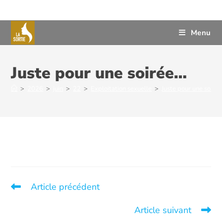
Menu
Juste pour une soirée…
>
2026
>
juin
>
22
>
Exploitation sexuelle
>
Juste pour une soiré
Article précédent
Il veut ton mot de passe…
Article suivant